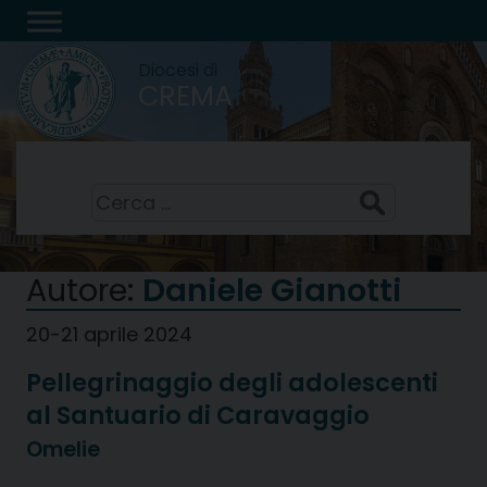
Skip
to
Diocesi di
content
CREMA
Santi Sisto II, papa, e compagni, martiri
7 Agosto 2026
Ricerca
per:
Autore:
Daniele Gianotti
20-21 aprile 2024
Pellegrinaggio degli adolescenti
al Santuario di Caravaggio
Omelie