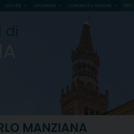
DIOCESI
ORGANISMI
COMUNITÀ E PERSONE
ENTI
 di
MA
RLO MANZIANA