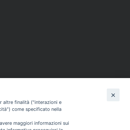
altre finalità ("interazioni e
cità") come specificato nella
o, 27 | Crema
 avere maggiori informazioni sui