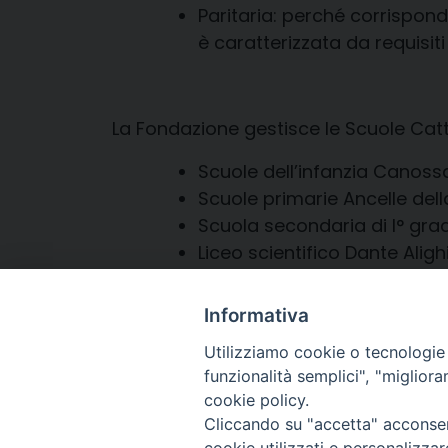
Paritaria: perché corrispond
è caratterizzata da requisiti 
La Fondazione gestisce le Scuole Catt
Scuole dell’infanzia Canoss
Scuole primarie Ancelle del
Scuola secondaria di I° gra
Liceo scientifico Dante Alighi
Informativa
Utilizziamo cookie o tecnologie s
funzionalità semplici", "miglior
cookie policy.
Cliccando su "accetta" acconsent