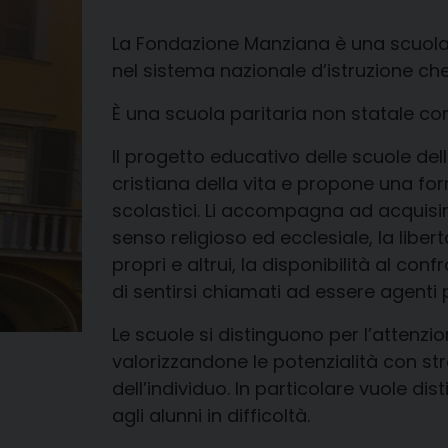
La Fondazione Manziana è una scuola p
nel sistema nazionale d’istruzione che r
È una scuola paritaria non statale co
Il progetto educativo delle scuole del
cristiana della vita e propone una forma
scolastici. Li accompagna ad acquisire
senso religioso ed ecclesiale, la libertà
propri e altrui, la disponibilità al conf
di sentirsi chiamati ad essere agenti p
Le scuole si distinguono per l’attenzi
valorizzandone le potenzialità con stra
dell’individuo. In particolare vuole di
agli alunni in difficoltà.