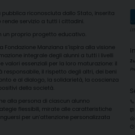
ubblica riconosciuta dallo Stato, inserita
ende servizio a tutti i cittadini.
n un proprio progetto educativo.
la Fondazione Manziana s’ispira alla visione
I
zione integrale degli alunni a tutti i livelli
Zu
 valori essenziali per la loro maturazione: il
Pr
 responsabile, il rispetto degli altri, dei beni
ronto e al dialogo, la solidarietà, la coscienza
ositivi della società.
S
one alla persona di ciascun alunno
tegie flessibili, mirate alle caratteristiche
stinguersi per un’attenzione personalizzata