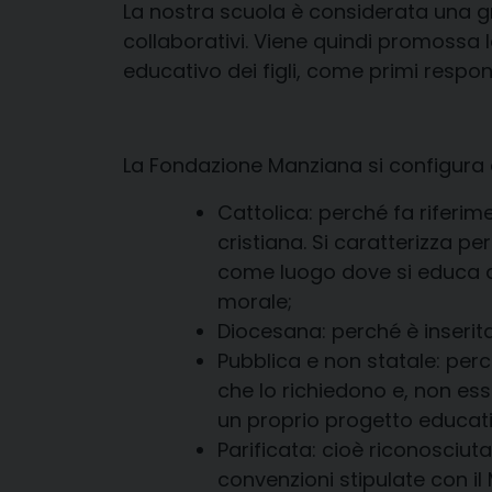
La nostra scuola è considerata una gr
collaborativi. Viene quindi promossa l
educativo dei figli, come primi respons
La Fondazione Manziana si configura e
Cattolica: perché fa riferim
cristiana. Si caratterizza p
come luogo dove si educa al
morale;
Diocesana: perché è inserit
Pubblica e non statale: perché
che lo richiedono e, non es
un proprio progetto educati
Parificata: cioè riconosciu
convenzioni stipulate con il 