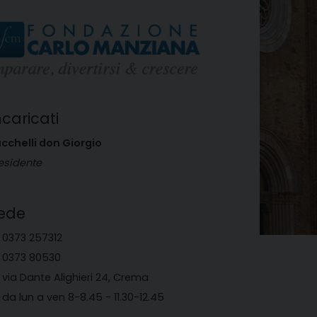
ncaricati
cchelli don Giorgio
esidente
ede
0373 257312
0373 80530
via Dante Alighieri 24, Crema
da lun a ven 8-8.45 - 11.30-12.45