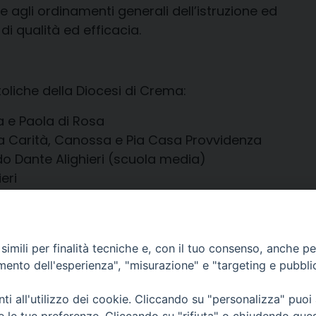
e agli ordinamenti generali dell’istruzione ed
di qualità ed efficacia.
oliche della Diocesi di Crema:
a e Paola di Rosa
la Carità, Canossa e Pia Casa Provvidenza
do Dante Alighieri (scuola media)
eri
imili per finalità tecniche e, con il tuo consenso, anche per 
amento dell'esperienza", "misurazione" e "targeting e pubbli
Diocesi di
Piazza Duom
i all'utilizzo dei cookie. Cliccando su "personalizza" puoi