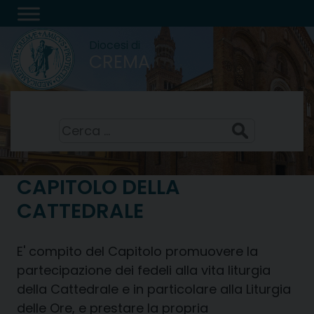
Skip
to
Diocesi di
content
CREMA
San Domenico, sacerdote
8 Agosto 2026
Ricerca
per:
CAPITOLO DELLA
CATTEDRALE
E' compito del Capitolo promuovere la
partecipazione dei fedeli alla vita liturgia
della Cattedrale e in particolare alla Liturgia
delle Ore, e prestare la propria