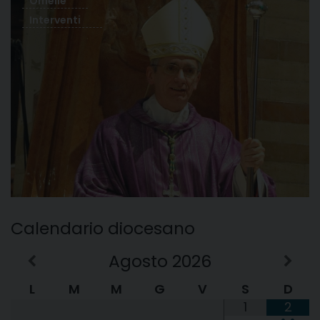
Omelie
Interventi
Calendario diocesano
Agosto
2026
L
M
M
G
V
S
D
1
2
•
•