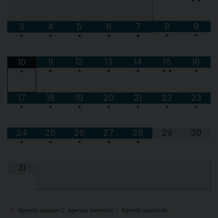
8
9
3
4
5
6
7
•
•
•
•
•
•
•
11
12
13
14
15
16
10
•
•
•
•
•
•
•
•
17
18
19
20
21
22
23
•
•
•
•
•
•
•
24
25
26
27
28
29
30
•
•
•
•
•
31
Agenda vescovo
Agenda sacerdoti
Agenda pastorale