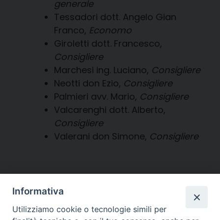
generale
Tessadori dott. Angelo Gian
Franco,
Economo
Giroletti dott. Francesco,
Consigliere
Marchesi ing. Luciano,
Consigliere
Neotti don Ezio,
Consigliere
Palmieri avv. Mario,
Consigliere
Valcarenghi dott. Alberto,
Consigliere
Valerani don Simone,
Consigliere
Diocesi di
Informativa
CREMA
Utilizziamo cookie o tecnologie simili per