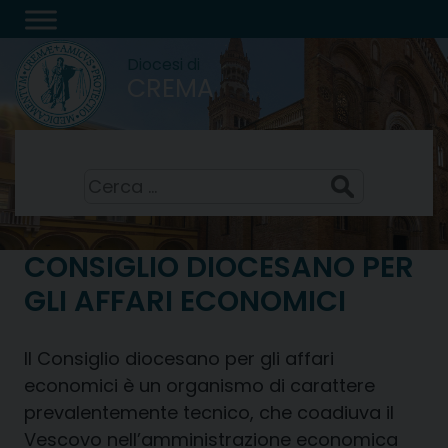
Skip
to
Diocesi di
content
CREMA
San Domenico, sacerdote
8 Agosto 2026
Ricerca
per:
CONSIGLIO DIOCESANO PER
GLI AFFARI ECONOMICI
Il Consiglio diocesano per gli affari
economici è un organismo di carattere
prevalentemente tecnico, che coadiuva il
Vescovo nell’amministrazione economica