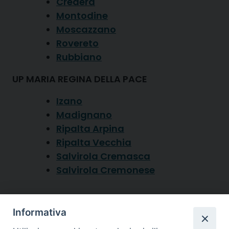
Credera
Montodine
Moscazzano
Rovereto
Rubbiano
UP MARIA REGINA DELLA PACE
Izano
Madignano
Ripalta Arpina
Ripalta Vecchia
Salvirola Cremasca
Salvirola Cremonese
Diocesi di
Informativa