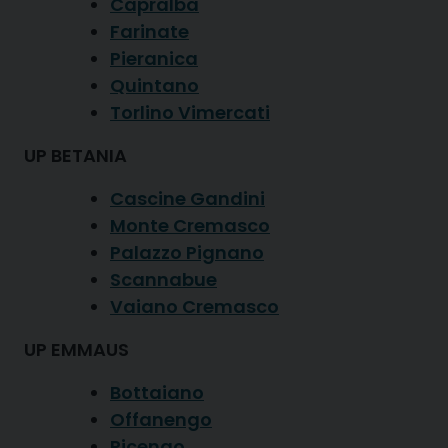
Capralba
Farinate
Pieranica
Quintano
Torlino Vimercati
UP BETANIA
Cascine Gandini
Monte Cremasco
Palazzo Pignano
Scannabue
Vaiano Cremasco
UP EMMAUS
Bottaiano
Offanengo
Ricengo