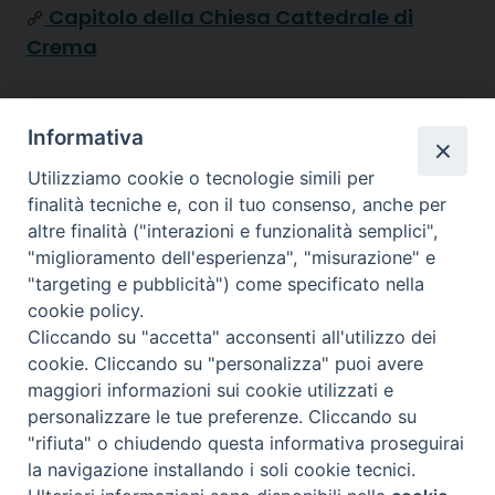
Capitolo della Chiesa Cattedrale di
Crema
Diocesi di
Informativa
CREMA
Utilizziamo cookie o tecnologie simili per
finalità tecniche e, con il tuo consenso, anche per
altre finalità ("interazioni e funzionalità semplici",
"miglioramento dell'esperienza", "misurazione" e
"targeting e pubblicità") come specificato nella
Piazza Duomo, 27 | Crema
cookie policy.
Cliccando su "accetta" acconsenti all'utilizzo dei
Riproduzione solo con permesso.
cookie. Cliccando su "personalizza" puoi avere
Tutti i diritti sono riservati.
maggiori informazioni sui cookie utilizzati e
personalizzare le tue preferenze. Cliccando su
"rifiuta" o chiudendo questa informativa proseguirai
la navigazione installando i soli cookie tecnici.
Preferenze Cookie
powered with