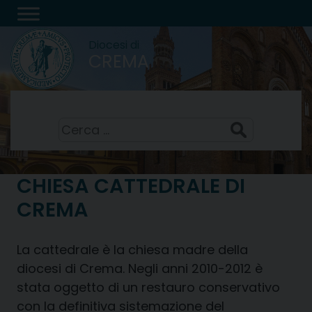
Skip
to
Diocesi di
content
CREMA
San Domenico, sacerdote
8 Agosto 2026
Ricerca
per:
CHIESA CATTEDRALE DI
CREMA
La cattedrale è la chiesa madre della
diocesi di Crema. Negli anni 2010-2012 è
stata oggetto di un restauro conservativo
con la definitiva sistemazione del