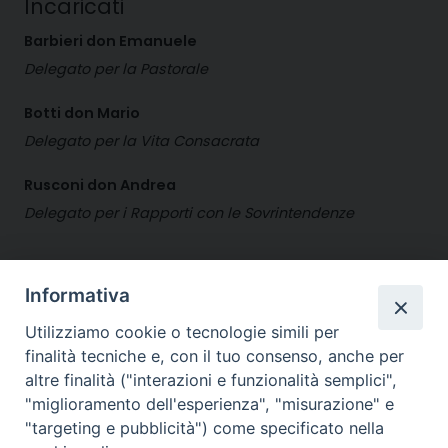
Incaricati
Barbieri don Emanuele
Delegato per la Pastorale
Botti don Mario
Delegato per la Vita Consacrata
Rusconi don Andrea
Delegato per i Rapporti con le Sovrintendenze
Diocesi di
Informativa
CREMA
Utilizziamo cookie o tecnologie simili per
finalità tecniche e, con il tuo consenso, anche per
altre finalità ("interazioni e funzionalità semplici",
"miglioramento dell'esperienza", "misurazione" e
"targeting e pubblicità") come specificato nella