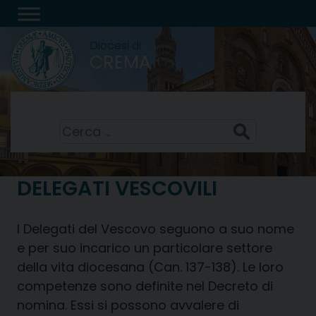
Skip
to
Diocesi di
content
CREMA
Festa della Trasfigurazione del Signore
6 Agosto 2026
Ricerca
per:
DELEGATI VESCOVILI
I Delegati del Vescovo seguono a suo nome
e per suo incarico un particolare settore
della vita diocesana (Can. 137-138). Le loro
competenze sono definite nel Decreto di
nomina. Essi si possono avvalere di