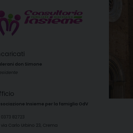
ncaricati
lerani don Simone
esidente
fficio
sociazione Insieme per la famiglia OdV
0373 82723
via Carlo Urbino 23, Crema