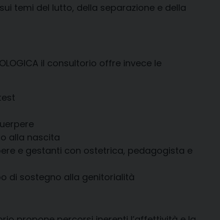
ui temi del lutto, della separazione e della
OLOGICA il consultorio offre invece le
test
puerpere
 alla nascita
pere e gestanti con ostetrica, pedagogista e
o di sostegno alla genitorialità
rio propone percorsi inerenti l’affettività e la