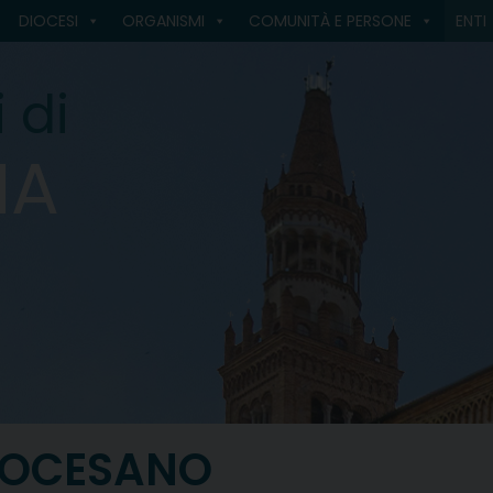
DIOCESI
ORGANISMI
COMUNITÀ E PERSONE
ENTI
 di
MA
IOCESANO