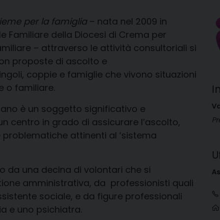
ieme per la famiglia
– nata nel 2009 in
le Familiare della Diocesi di Crema per
iliare – attraverso le attività consultoriali si
on proposte di ascolto e
li, coppie e famiglie che vivono situazioni
 o familiare.
I
Va
sano è un soggetto significativo e
Pr
un centro in grado di assicurare l’ascolto,
e problematiche attinenti al ‘sistema
U
o da una decina di volontari che si
As
tione amministrativa, da professionisti quali
ssistente sociale, e da figure professionali
ia e uno psichiatra.