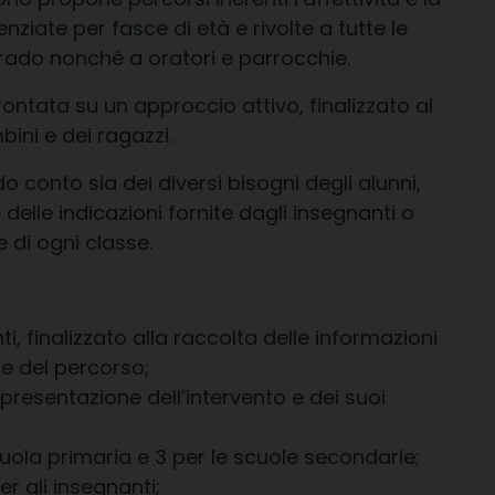
ziate per fasce di età e rivolte a tutte le
grado nonché a oratori e parrocchie.
ontata su un approccio attivo, finalizzato al
ini e dei ragazzi.
o conto sia dei diversi bisogni degli alunni,
 delle indicazioni fornite dagli insegnanti o
e di ogni classe.
i, finalizzato alla raccolta delle informazioni
ne del percorso;
 presentazione dell’intervento e dei suoi
cuola primaria e 3 per le scuole secondarie;
er gli insegnanti;