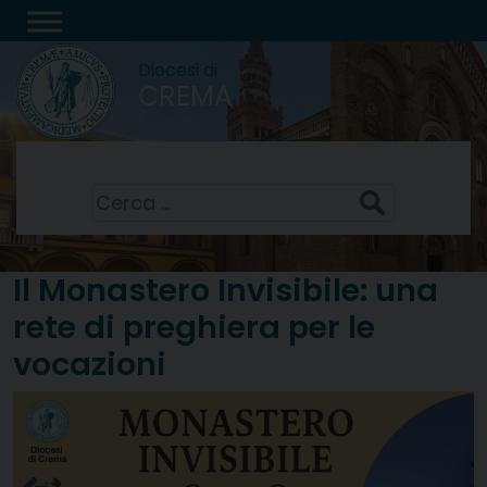
Skip
to
Diocesi di
content
CREMA
Santi Sisto II, papa, e compagni, martiri
8 Agosto 2026
Ricerca
per:
Il Monastero Invisibile: una
rete di preghiera per le
vocazioni