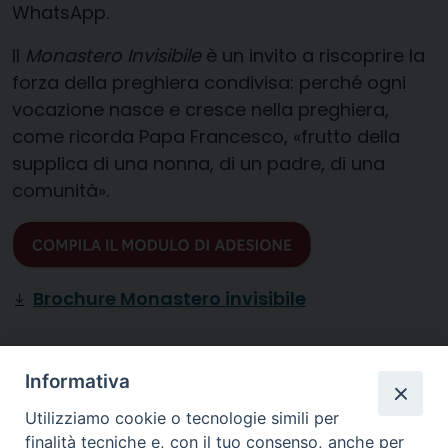
WhatsApp.
Il
Monastero Invisibile
è un invito a riscoprire la
forza della preghiera condivisa: perché ogni
vocazione nasce e cresce nella preghiera,
come ricorda Papa Francesco, «frutto della
supplica di una nonna, di un padre, di una
comunità».
Brochure Monastero invisibile
Diocesi di
Informativa
CREMA
Utilizziamo cookie o tecnologie simili per
finalità tecniche e, con il tuo consenso, anche per