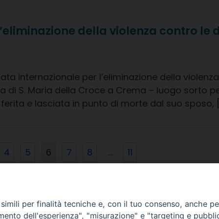
’eliminazione della violenza contro le
ta internazionale per l’eliminazione della violenza
ca di S. Maria della Croce a Crema – luogo sorto per
 ferita e lasciata in punto di morte dal suo sposo, 
4
5
6
7
8
…
11
imili per finalità tecniche e, con il tuo consenso, anche per 
amento dell'esperienza", "misurazione" e "targeting e pubbli