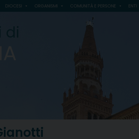
DIOCESI
ORGANISMI
COMUNITÀ E PERSONE
ENTI
 di
MA
ianotti