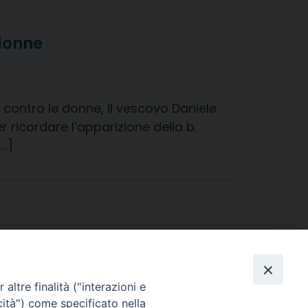
 donne
 contro le donne, il vescovo Daniele
 ricordare l’apparizione della b.
[…]
altre finalità ("interazioni e
cità") come specificato nella