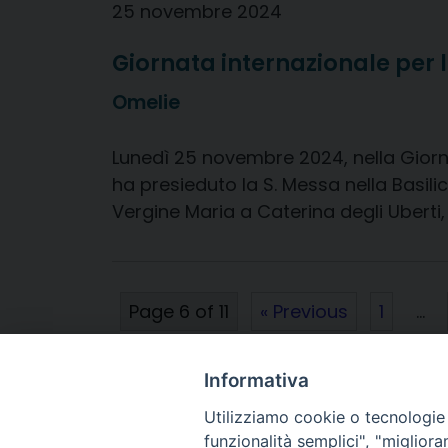
25 novembre 2024
Giornata internazionale per l
Omelie
Lunedì 25 novembre 2024, nella Giorna
ha presieduto la S. Messa nella Basili
Vergine Maria a Caterina degli Uberti,
Page 6 of 11
« Previous
1
…
Next »
Informativa
Utilizziamo cookie o tecnologie s
funzionalità semplici", "miglior