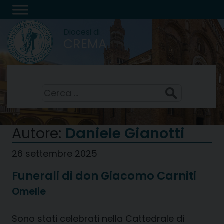
Skip
to
Diocesi di
content
CREMA
Festa della Trasfigurazione del Signore
6 Agosto 2026
Ricerca
per:
Autore:
Daniele Gianotti
26 settembre 2025
Funerali di don Giacomo Carniti
Omelie
Sono stati celebrati nella Cattedrale di