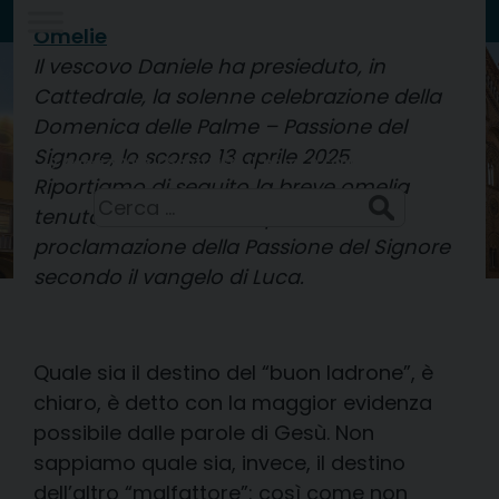
Skip
Omelie
to
Il vescovo Daniele ha presieduto, in
Diocesi di
content
CREMA
Cattedrale, la solenne celebrazione della
Domenica delle Palme – Passione del
Signore, lo scorso 13 aprile 2025.
Santi Sisto II, papa, e compagni, martiri
7 Agosto 2026
Riportiamo di seguito la breve omelia
Ricerca
tenuta dal vescovo dopo la
per:
proclamazione della Passione del Signore
secondo il vangelo di Luca.
Quale sia il destino del “buon ladrone”, è
chiaro, è detto con la maggior evidenza
possibile dalle parole di Gesù. Non
sappiamo quale sia, invece, il destino
dell’altro “malfattore”: così come non