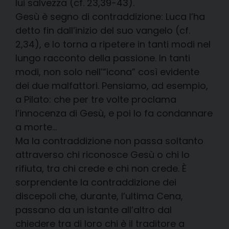
lui salvezza (cf. 23,39-43).
Gesù è segno di contraddizione: Luca l’ha
detto fin dall’inizio del suo vangelo (cf.
2,34), e lo torna a ripetere in tanti modi nel
lungo racconto della passione. In tanti
modi, non solo nell’“icona” così evidente
dei due malfattori. Pensiamo, ad esempio,
a Pilato: che per tre volte proclama
l’innocenza di Gesù, e poi lo fa condannare
a morte…
Ma la contraddizione non passa soltanto
attraverso chi riconosce Gesù o chi lo
rifiuta, tra chi crede e chi non crede. È
sorprendente la contraddizione dei
discepoli che, durante, l’ultima Cena,
passano da un istante all’altro dal
chiedere tra di loro chi è il traditore a