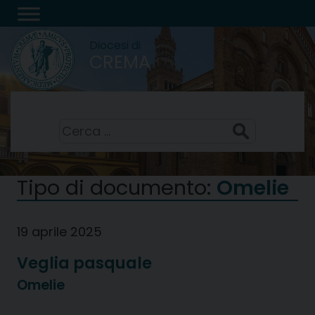
Skip
to
Diocesi di
content
CREMA
Santi Sisto II, papa, e compagni, martiri
7 Agosto 2026
Ricerca
per:
Tipo di documento:
Omelie
19 aprile 2025
Veglia pasquale
Omelie