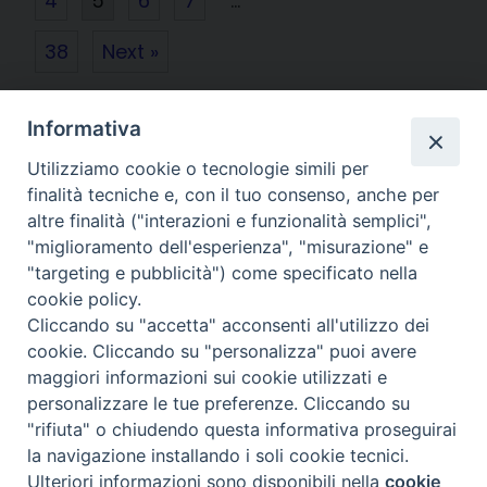
4
5
6
7
…
38
Next »
Diocesi di
Informativa
CREMA
Utilizziamo cookie o tecnologie simili per
finalità tecniche e, con il tuo consenso, anche per
altre finalità ("interazioni e funzionalità semplici",
"miglioramento dell'esperienza", "misurazione" e
"targeting e pubblicità") come specificato nella
Piazza Duomo, 27 | Crema
cookie policy.
Cliccando su "accetta" acconsenti all'utilizzo dei
Riproduzione solo con permesso.
cookie. Cliccando su "personalizza" puoi avere
Tutti i diritti sono riservati.
maggiori informazioni sui cookie utilizzati e
personalizzare le tue preferenze. Cliccando su
"rifiuta" o chiudendo questa informativa proseguirai
la navigazione installando i soli cookie tecnici.
Preferenze Cookie
powered with
Ulteriori informazioni sono disponibili nella
cookie