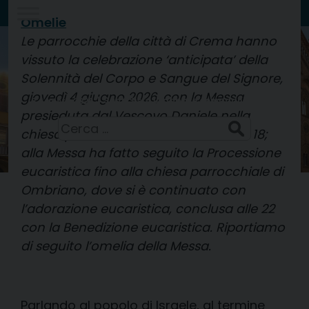
Skip
Omelie
to
Le parrocchie della città di Crema hanno
Diocesi di
content
CREMA
vissuto la celebrazione ‘anticipata’ della
Solennità del Corpo e Sangue del Signore,
giovedì 4 giugno 2026, con la Messa
Santi Sisto II, papa, e compagni, martiri
8 Agosto 2026
presieduta dal Vescovo Daniele nella
Ricerca
chiesa parrocchiale dei Sabbioni alle 18;
per:
alla Messa ha fatto seguito la Processione
eucaristica fino alla chiesa parrocchiale di
Ombriano, dove si è continuato con
l’adorazione eucaristica, conclusa alle 22
con la Benedizione eucaristica. Riportiamo
di seguito l’omelia della Messa.
Parlando al popolo di Israele, al termine