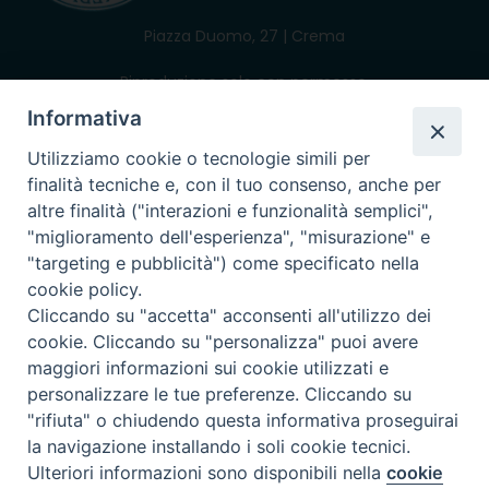
Piazza Duomo, 27 | Crema
Riproduzione solo con permesso.
Tutti i diritti sono riservati.
Informativa
Utilizziamo cookie o tecnologie simili per
finalità tecniche e, con il tuo consenso, anche per
altre finalità ("interazioni e funzionalità semplici",
powered with
"miglioramento dell'esperienza", "misurazione" e
"targeting e pubblicità") come specificato nella
cookie policy.
Cliccando su "accetta" acconsenti all'utilizzo dei
cookie. Cliccando su "personalizza" puoi avere
maggiori informazioni sui cookie utilizzati e
personalizzare le tue preferenze. Cliccando su
"rifiuta" o chiudendo questa informativa proseguirai
la navigazione installando i soli cookie tecnici.
Preferenze Cookie
Ulteriori informazioni sono disponibili nella
cookie