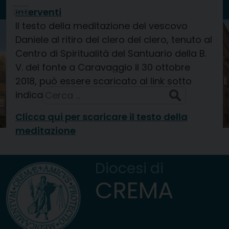
Skip
Interventi
to
Il testo della meditazione del vescovo
Diocesi di
content
Daniele al ritiro del clero del clero, tenuto al
CREMA
Centro di Spiritualità del Santuario della B.
V. del fonte a Caravaggio il 30 ottobre
San Domenico, sacerdote
8 Agosto 2026
2018, può essere scaricato al link sotto
Ricerca
indicato.
per:
Clicca qui per scaricare il testo della
meditazione
Diocesi di
CREMA