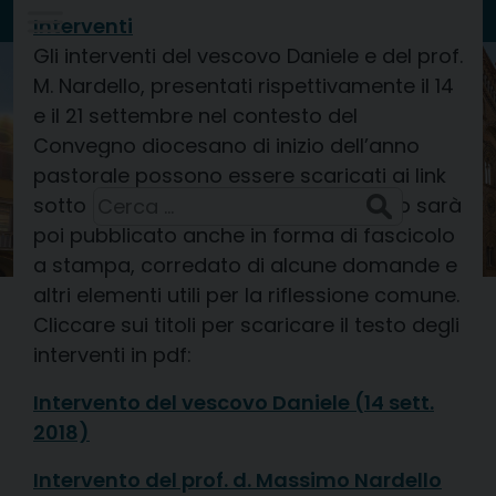
Skip
Interventi
to
Gli interventi del vescovo Daniele e del prof.
Diocesi di
content
M. Nardello, presentati rispettivamente il 14
CREMA
e il 21 settembre nel contesto del
Convegno diocesano di inizio dell’anno
San Domenico, sacerdote
8 Agosto 2026
pastorale possono essere scaricati ai link
Ricerca
sotto indicati. L’intervento del vescovo sarà
per:
poi pubblicato anche in forma di fascicolo
a stampa, corredato di alcune domande e
altri elementi utili per la riflessione comune.
Cliccare sui titoli per scaricare il testo degli
interventi in pdf:
Intervento del vescovo Daniele (14 sett.
2018)
Intervento del prof. d. Massimo Nardello