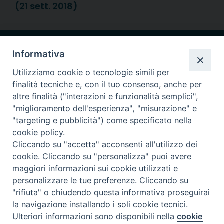
(21 sett. 2018)
Diocesi di
Informativa
CREMA
Utilizziamo cookie o tecnologie simili per
finalità tecniche e, con il tuo consenso, anche per
altre finalità ("interazioni e funzionalità semplici",
"miglioramento dell'esperienza", "misurazione" e
Piazza Duomo, 27 | Crema
"targeting e pubblicità") come specificato nella
cookie policy.
Riproduzione solo con permesso.
Cliccando su "accetta" acconsenti all'utilizzo dei
Tutti i diritti sono riservati.
cookie. Cliccando su "personalizza" puoi avere
maggiori informazioni sui cookie utilizzati e
personalizzare le tue preferenze. Cliccando su
"rifiuta" o chiudendo questa informativa proseguirai
powered with
la navigazione installando i soli cookie tecnici.
Preferenze Cookie
Ulteriori informazioni sono disponibili nella
cookie