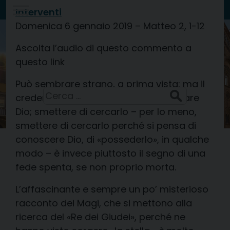
Skip
Interventi
to
Domenica 6 gennaio 2019 – Matteo 2, 1-12
Diocesi di
content
CREMA
Ascolta l’audio di questo commento a
questo link
Santi Sisto II, papa, e compagni, martiri
7 Agosto 2026
Può sembrare strano, a prima vista: ma il
Ricerca
credente è colui che continua a cercare
per:
Dio; smettere di cercarlo – per lo meno,
smettere di cercarlo perché si pensa di
conoscere Dio, di «possederlo», in qualche
modo – è invece piuttosto il segno di una
fede spenta, se non proprio morta.
L’affascinante e sempre un po’ misterioso
racconto dei Magi, che si mettono alla
ricerca del «Re dei Giudei», perché ne