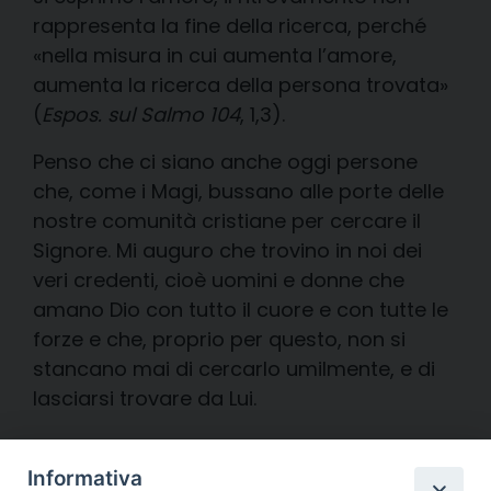
rappresenta la fine della ricerca, perché
«nella misura in cui aumenta l’amore,
aumenta la ricerca della persona trovata»
(
Espos. sul Salmo 104
, 1,3).
Penso che ci siano anche oggi persone
che, come i Magi, bussano alle porte delle
nostre comunità cristiane per cercare il
Signore. Mi auguro che trovino in noi dei
veri credenti, cioè uomini e donne che
amano Dio con tutto il cuore e con tutte le
forze e che, proprio per questo, non si
stancano mai di cercarlo umilmente, e di
lasciarsi trovare da Lui.
Diocesi di
Informativa