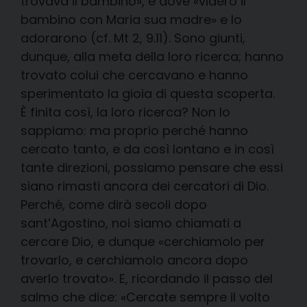
trovava il bambino», e dove «videro il
bambino con Maria sua madre» e lo
adorarono (cf. Mt 2, 9.11). Sono giunti,
dunque, alla meta della loro ricerca; hanno
trovato colui che cercavano e hanno
sperimentato la gioia di questa scoperta.
È finita così, la loro ricerca? Non lo
sappiamo: ma proprio perché hanno
cercato tanto, e da così lontano e in così
tante direzioni, possiamo pensare che essi
siano rimasti ancora dei cercatori di Dio.
Perché, come dirà secoli dopo
sant’Agostino, noi siamo chiamati a
cercare Dio, e dunque «cerchiamolo per
trovarlo, e cerchiamolo ancora dopo
averlo trovato». E, ricordando il passo del
salmo che dice: «Cercate sempre il volto