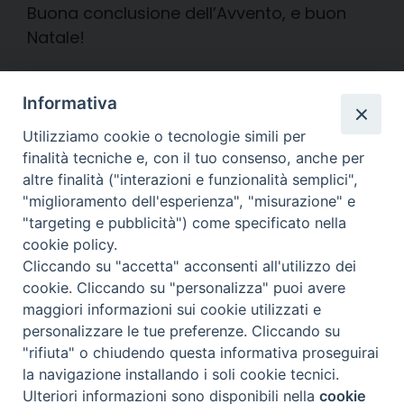
Buona conclusione dell’Avvento, e buon
Natale!
Diocesi di
Informativa
CREMA
Utilizziamo cookie o tecnologie simili per
finalità tecniche e, con il tuo consenso, anche per
altre finalità ("interazioni e funzionalità semplici",
"miglioramento dell'esperienza", "misurazione" e
"targeting e pubblicità") come specificato nella
Piazza Duomo, 27 | Crema
cookie policy.
Cliccando su "accetta" acconsenti all'utilizzo dei
Riproduzione solo con permesso.
cookie. Cliccando su "personalizza" puoi avere
Tutti i diritti sono riservati.
maggiori informazioni sui cookie utilizzati e
personalizzare le tue preferenze. Cliccando su
"rifiuta" o chiudendo questa informativa proseguirai
la navigazione installando i soli cookie tecnici.
Preferenze Cookie
powered with
Ulteriori informazioni sono disponibili nella
cookie