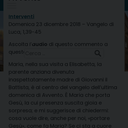
Skip
to
Interventi
Diocesi di
content
CREMA
Domenica 23 dicembre 2018 – Vangelo di
Luca, 1,39-45
San Domenico, sacerdote
8 Agosto 2026
Ascolta l’
audio
di questo commento a
Ricerca
questo link
per:
Maria, nella sua visita a Elisabetta, la
parente anziana divenuta
inaspettatamente madre di Giovanni il
Battista, è al centro del vangelo dell’ultima
domenica di Avvento. È Maria che porta
Gesù, la cui presenza suscita gioia e
sorpresa; e mi suggerisce di chiedermi:
cosa vuole dire, anche per noi, «portare
Gesù», come fa Maria? Se ci sta a cuore