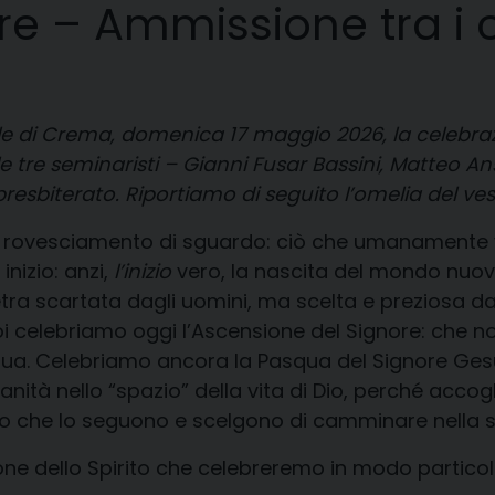
e – Ammissione tra i c
le di Crema, domenica 17 maggio 2026, la celebrazi
ale tre seminaristi – Gianni Fusar Bassini, Matteo
presbiterato. Riportiamo di seguito l’omelia del ve
un rovesciamento di sguardo: ciò che umanamente 
inizio: anzi,
l’inizio
vero, la nascita del mondo nuovo
pietra scartata dagli uomini, ma scelta e preziosa da
celebriamo oggi l’Ascensione del Signore: che non è
ua. Celebriamo ancora la Pasqua del Signore Gesù
ità nello “spazio” della vita di Dio, perché accogli
loro che lo seguono e scelgono di camminare nella s
ione dello Spirito che celebreremo in modo partico