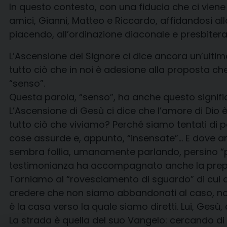
In questo contesto, con una fiducia che ci vien
amici, Gianni, Matteo e Riccardo, affidandosi a
piacendo, all’ordinazione diaconale e presbiteral
L’Ascensione del Signore ci dice ancora un’ultima
tutto ciò che in noi è adesione alla proposta ch
“senso”.
Questa parola, “senso”, ha anche questo signifi
L’Ascensione di Gesù ci dice che l’amore di Dio 
tutto ciò che viviamo? Perché siamo tentati di
cose assurde e, appunto, “insensate”… E dove an
sembra follia, umanamente parlando, persino “per
testimonianza ha accompagnato anche la prep
Torniamo al “rovesciamento di sguardo” di cui dic
credere che non siamo abbandonati al caso, non s
è la casa verso la quale siamo diretti. Lui, Gesù, 
La strada è quella del suo Vangelo: cercando di