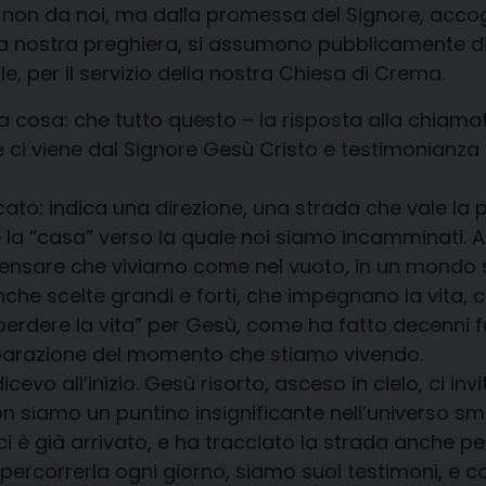
e non da noi, ma dalla promessa del Signore, accog
lla nostra preghiera, si assumono pubblicamente di
e, per il servizio della nostra Chiesa di Crema.
 cosa: che tutto questo – la risposta alla chiamata 
e ci viene dal Signore Gesù Cristo e testimonianza 
cato: indica una direzione, una strada che vale l
è la “casa” verso la quale noi siamo incamminati. A
 pensare che viviamo come nel vuoto, in un mondo
che scelte grandi e forti, che impegnano la vita, 
dere la vita” per Gesù, come ha fatto decenni fa i
arazione del momento che stiamo vivendo.
evo all’inizio. Gesù risorto, asceso in cielo, ci in
iamo un puntino insignificante nell’universo smisur
ci è già arrivato, e ha tracciato la strada anche per
 percorrerla ogni giorno, siamo suoi testimoni, e 