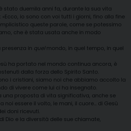
 stato duemila anni fa, durante la sua vita
co, io sono con voi tutti i giorni, fino alla fine
emplicistico queste parole, come se potessimo
ppiamo, che è stata usata anche in modo
ua presenza in
quel
mondo, in quel tempo, in quel
Gesù ha portato nel mondo continua ancora, è
tenuti dalla forza dello Spirito Santo.
ono i cristiani, siamo noi che abbiamo accolto la
do di vivere come lui ci ha insegnato.
 una proposta di vita significativa, anche se
oi essere il volto, le mani, il cuore… di Gesù
i doni ricevuti.
i Dio e la diversità delle sue chiamate,