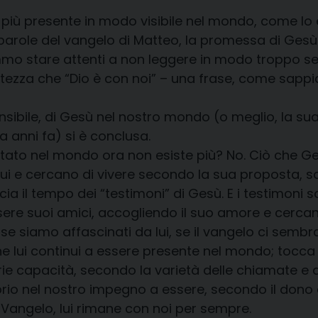
più presente in modo visibile nel mondo, come lo è
role del vangelo di Matteo, la promessa di Gesù: «Ec
mmo stare attenti a non leggere in modo troppo s
certezza che “Dio è con noi” – una frase, come sa
sensibile, di Gesù nel nostro mondo (o meglio, la s
 anni fa) si è conclusa.
ortato nel mondo ora non esiste più? No. Ciò che 
ui e cercano di vivere secondo la sua proposta, sos
a il tempo dei “testimoni” di Gesù. E i testimoni s
sere suoi amici, accogliendo il suo amore e cercan
e siamo affascinati da lui, se il vangelo ci sembra
lui continui a essere presente nel mondo; tocca a n
ie capacità, secondo la varietà delle chiamate e de
prio nel nostro impegno a essere, secondo il dono d
o Vangelo, lui rimane con noi per sempre.