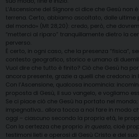
suo modo, fine e inizio.
L’Ascensione del Signore ci dice che Gesù non è 
terrena. Certo, abbiamo ascoltato, dalle ultime pa
del mondo» (Mt 28,20): credo, però, che dovre
“metterci al riparo” tranquillamente dietro la 
perverso.
È certo, in ogni caso, che la presenza “fisica”, 
contesto geografico, storico e umano di duemila
Vuol dire che tutto è finito? Ciò che Gesù ha p
ancora presente, grazie a quelli che credono in l
Con l’Ascensione, qualcosa incomincia: incominci
proposta di Gesù, il suo vangelo, e vogliamo es
Se ci piace ciò che Gesù ha portato nel mondo; s
impegnativa… allora tocca a noi fare in modo che 
oggi – ciascuno secondo la propria età, le propr
Con la certezza che proprio
in questo
, cioè pro
testimoni lieti e operosi di Gesù Cristo e del su