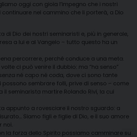
liamo oggi con gioia l’impegno che i nostri
 continuare nel cammino che li porterà, a Dio
di Dio dei nostri seminaristi e, più in generale,
resa a lui e al Vangelo – tutto questo ha un
a pena percorrere, perché conduce a una meta.
 volte ci può venire il dubbio: ma “ha senso”
 senza né capo né coda, dove ci sono tante
ci possono sembrare folli, prive di senso – come
l seminarista martire Rolando Rivi, la cui
vita appunto a rovesciare il nostro sguardo: a
ato… Siamo figli e figlie di Dio, e il suo amore
 noi.
con la forza dello Spirito possiamo camminare su