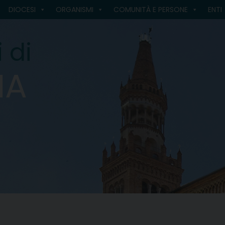
DIOCESI
ORGANISMI
COMUNITÀ E PERSONE
ENTI
 di
MA