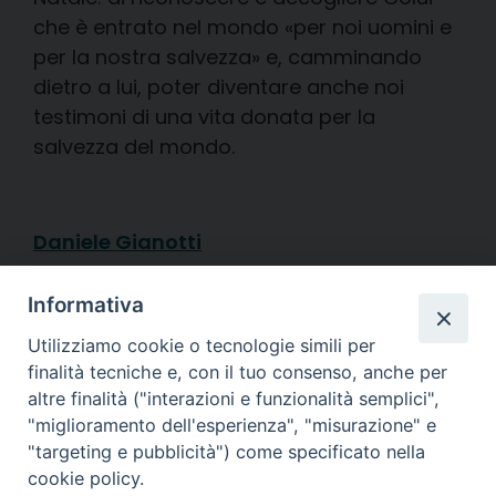
che è entrato nel mondo «per noi uomini e
per la nostra salvezza» e, camminando
dietro a lui, poter diventare anche noi
testimoni di una vita donata per la
salvezza del mondo.
Daniele Gianotti
Diocesi di
Informativa
CREMA
Utilizziamo cookie o tecnologie simili per
finalità tecniche e, con il tuo consenso, anche per
altre finalità ("interazioni e funzionalità semplici",
"miglioramento dell'esperienza", "misurazione" e
"targeting e pubblicità") come specificato nella
Piazza Duomo, 27 | Crema
cookie policy.