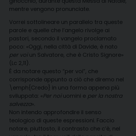
ginocchio, durante questa Messa di Natale,
mentre vengono pronunciate.
Vorrei sottolineare un parallelo tra queste
parole e quelle che l’angelo rivolge ai
pastori, secondo il vangelo proclamato
poco: «Oggi, nella città di Davide, è nato
per voi
un Salvatore, che è Cristo Signore»
(Lc 2,11).
È da notare questo “per voi”, che
corrisponde appunto a ciò che diremo nel
\emph{Credo} in una forma appena più
sviluppata: «
Per noi
uomini e
per la nostra
salvezza
».
Non intendo approfondire il senso
teologico di queste espressioni. Faccio
notare, piuttosto, il contrasto che c’è, nel