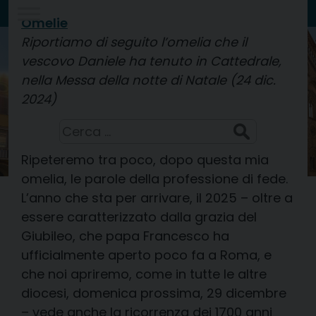
Skip
Omelie
to
Riportiamo di seguito l’omelia che il
Diocesi di
content
CREMA
vescovo Daniele ha tenuto in Cattedrale,
nella Messa della notte di Natale (24 dic.
2024)
San Domenico, sacerdote
8 Agosto 2026
Ricerca
per:
Ripeteremo tra poco, dopo questa mia
omelia, le parole della professione di fede.
L’anno che sta per arrivare, il 2025 – oltre a
essere caratterizzato dalla grazia del
Giubileo, che papa Francesco ha
ufficialmente aperto poco fa a Roma, e
che noi apriremo, come in tutte le altre
diocesi, domenica prossima, 29 dicembre
– vede anche la ricorrenza dei 1700 anni