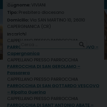
Skip
Cognome:
VIVIANI
to
Tipo:
Presbitero diocesano
Diocesi di
content
Via SAN MARTINO 10, 26010
CREMA
CAPERGNANICA (CR)
Incarichi
Festa della Trasfigurazione del Signore
6 Agosto 2026
CAPPELLANO PRESSO PARROCCHIA
Ricerca
PARROCCHIA DI SAN MARTINO VESCOVO –
per:
Capergnanica
CAPPELLANO PRESSO PARROCCHIA
PARROCCHIA DI SAN GEROLAMO –
Passarera
CAPPELLANO PRESSO PARROCCHIA
PARROCCHIA DI SAN GOTTARDO VESCOVO
– Ripalta Guerina
CAPPELLANO PRESSO PARROCCHIA
PARROCCHIA DI SANT’ANTONIO ABATE –