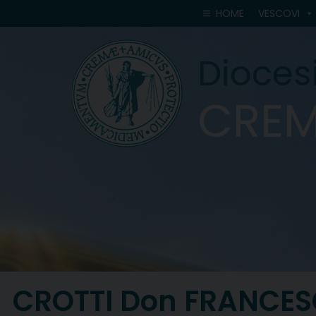
Skip
HOME
VESCOVI
to
content
Diocesi
CRE
CROTTI Don FRANCE