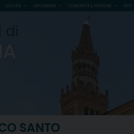
DIOCESI
ORGANISMI
COMUNITÀ E PERSONE
ENTI
 di
MA
SCO SANTO