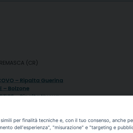
 CREMASCA (CR)
OVO – Ripalta Guerina
 – Bolzone
TIRE – Ripalta Nuova
ELO – San Michele
 – Zappello
imili per finalità tecniche e, con il tuo consenso, anche per 
amento dell'esperienza", "misurazione" e "targeting e pubbli
Piazza Duom