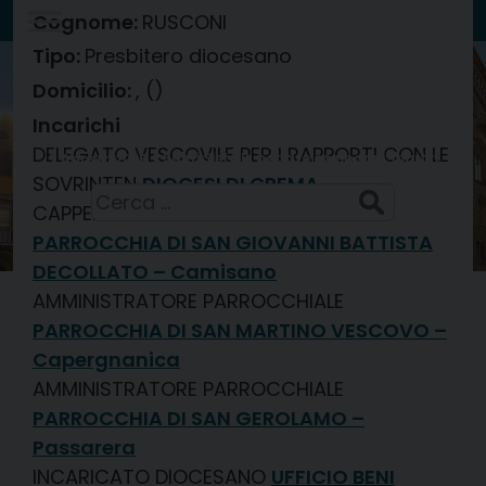
Skip
Cognome:
RUSCONI
to
Tipo:
Presbitero diocesano
Diocesi di
content
, ()
CREMA
Incarichi
DELEGATO VESCOVILE PER I RAPPORTI CON LE
Santi Sisto II, papa, e compagni, martiri
7 Agosto 2026
SOVRINTEN
DIOCESI DI CREMA
Ricerca
CAPPELLANO PRESSO PARROCCHIA
per:
PARROCCHIA DI SAN GIOVANNI BATTISTA
DECOLLATO – Camisano
AMMINISTRATORE PARROCCHIALE
PARROCCHIA DI SAN MARTINO VESCOVO –
Capergnanica
AMMINISTRATORE PARROCCHIALE
PARROCCHIA DI SAN GEROLAMO –
Passarera
INCARICATO DIOCESANO
UFFICIO BENI