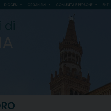
DIOCESI
ORGANISMI
COMUNITÀ E PERSONE
ENTI
 di
MA
DRO