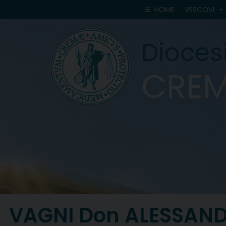
Skip
HOME
VESCOVI
to
content
Diocesi
CRE
VAGNI Don ALESSAN