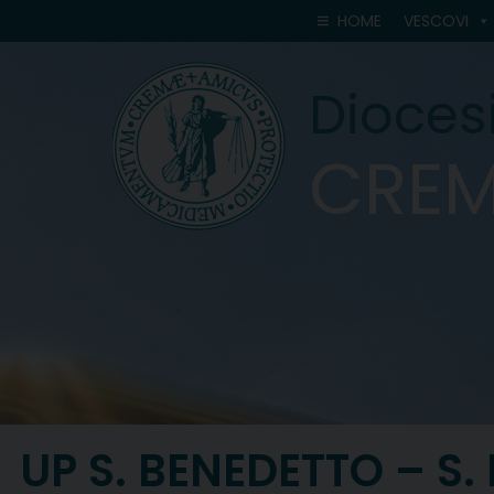
Skip
HOME
VESCOVI
to
content
Diocesi
CRE
UP S. BENEDETTO – S.