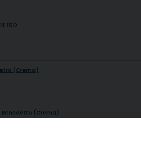
 PIETRO
ietro (Crema)
 Benedetto (Crema)