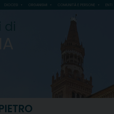
DIOCESI
ORGANISMI
COMUNITÀ E PERSONE
ENTI
 di
MA
 PIETRO