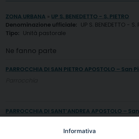
ZONA URBANA
»
UP S. BENEDETTO - S. PIETRO
Denominazione ufficiale:
UP S. BENEDETTO - S.
Tipo:
Unità pastorale
Ne fanno parte
PARROCCHIA DI SAN PIETRO APOSTOLO – San P
Parrocchia
PARROCCHIA DI SANT’ANDREA APOSTOLO – San
Parrocchia
Informativa