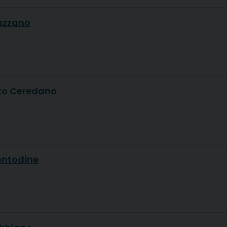
azzano
to Ceredano
ontodine