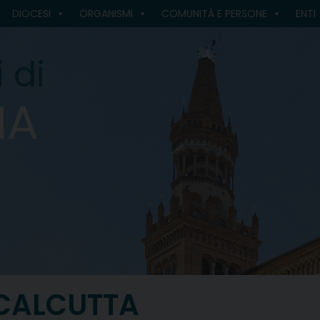
DIOCESI
ORGANISMI
COMUNITÀ E PERSONE
ENTI
 di
MA
 CALCUTTA