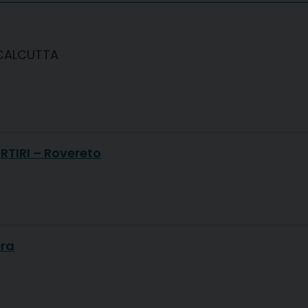
 CALCUTTA
TIRI – Rovereto
era