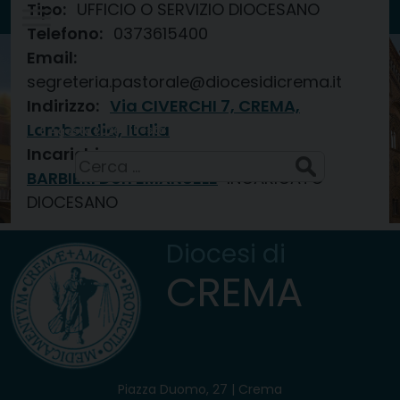
Tipo:
UFFICIO O SERVIZIO DIOCESANO
Skip
Telefono:
0373615400
to
Email:
Diocesi di
content
CREMA
segreteria.pastorale@diocesidicrema.it
Indirizzo:
Via CIVERCHI 7, CREMA,
Lombardia, Italia
Festa della Trasfigurazione del Signore
6 Agosto 2026
Incarichi
Ricerca
BARBIERI Don EMANUELE
INCARICATO
per:
DIOCESANO
Diocesi di
CREMA
Piazza Duomo, 27 | Crema