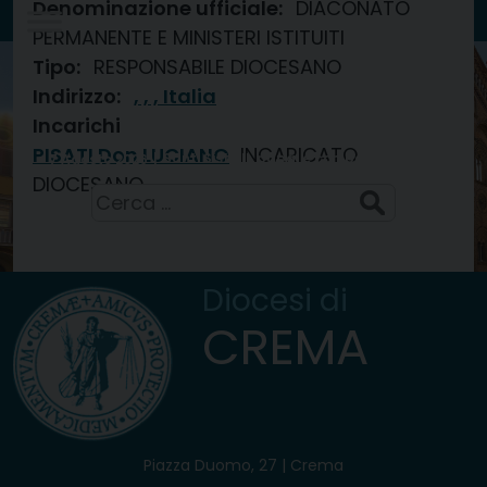
Denominazione ufficiale:
DIACONATO
Skip
PERMANENTE E MINISTERI ISTITUITI
to
Tipo:
RESPONSABILE DIOCESANO
Diocesi di
content
CREMA
Indirizzo:
, , , Italia
Incarichi
PISATI Don LUCIANO
INCARICATO
Santi Sisto II, papa, e compagni, martiri
7 Agosto 2026
DIOCESANO
Ricerca
per:
Diocesi di
CREMA
Piazza Duomo, 27 | Crema