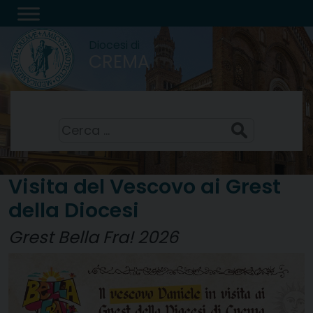
Skip
to
Diocesi di
content
CREMA
Santi Sisto II, papa, e compagni, martiri
7 Agosto 2026
Ricerca
per:
Visita del Vescovo ai Grest
della Diocesi
Grest Bella Fra! 2026