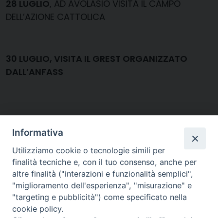
28 LUGLIO
, AD AVOLASIO VISITA IL CAMPO
DELL’AZIONE CATTOLICA
30 LUGLIO, VISITA IL GREST ORGANIZZATO
DALL’ANFASS
Diocesi di
Informativa
CREMA
Utilizziamo cookie o tecnologie simili per
finalità tecniche e, con il tuo consenso, anche per
altre finalità ("interazioni e funzionalità semplici",
"miglioramento dell'esperienza", "misurazione" e
"targeting e pubblicità") come specificato nella
Piazza Duomo, 27 | Crema
cookie policy.