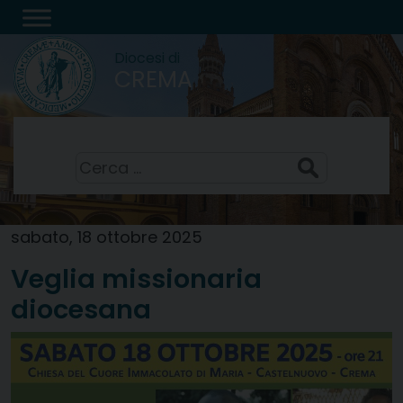
Skip
to
Diocesi di
content
CREMA
Santi Sisto II, papa, e compagni, martiri
7 Agosto 2026
Ricerca
per:
sabato, 18 ottobre 2025
Veglia missionaria
diocesana