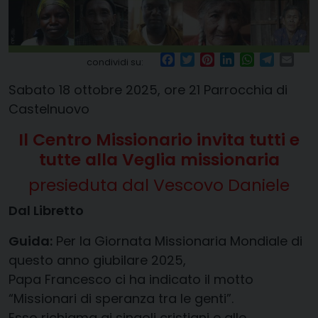
Facebook
Twitter
Pinterest
LinkedIn
WhatsApp
Telegr
Ema
condividi su:
Sabato 18 ottobre 2025, ore 21 Parrocchia di
Castelnuovo
Il Centro Missionario invita tutti e
tutte alla Veglia missionaria
presieduta dal Vescovo Daniele
Dal Libretto
Guida:
Per la Giornata Missionaria Mondiale di
questo anno giubilare 2025,
Papa Francesco ci ha indicato il motto
“Missionari di speranza tra le genti”.
Esso richiama ai singoli cristiani e alle