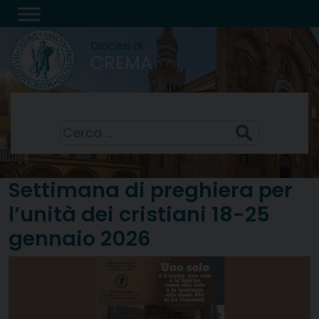
Skip
to
Diocesi di
content
CREMA
San Lorenzo, diacono e martire
10 Agosto 2026
Ricerca
per:
Settimana di preghiera per
l’unità dei cristiani 18-25
gennaio 2026