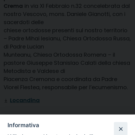
Crema
in via XI Febbraio n.32 concelebrata dal
nostro Vescovo, mons. Daniele Gianotti, con i
sacerdoti delle
chiese ortodosse presenti sul nostro territorio
– Padre Mihai Iesianu, Chiesa Ortodossa Russa,
di Padre Lucian
Munteanu, Chiesa Ortodossa Romena – il
pastore Giuseppe Stanislao Calati della chiesa
Metodista e Valdese di
Piacenza Cremona e coordinata da Padre
Viorel Flestea, responsabile per l’ecumenismo.
Locandina
Diocesi di
Informativa