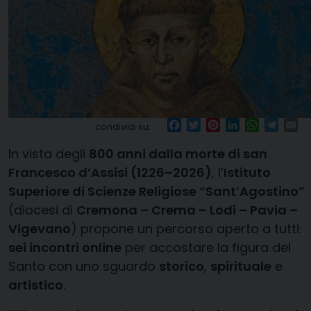
Facebook
Twitter
Pinterest
LinkedIn
WhatsA
Tele
Em
condividi su:
In vista degli
800 anni dalla morte di san
Francesco d’Assisi (1226–2026)
, l’
Istituto
Superiore di Scienze Religiose “Sant’Agostino”
(diocesi di
Cremona – Crema – Lodi – Pavia –
Vigevano
) propone un percorso aperto a tutti:
sei incontri online
per accostare la figura del
Santo con uno sguardo
storico
,
spirituale
e
artistico
.