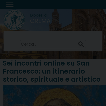
Skip
to
Diocesi di
content
CREMA
San Domenico, sacerdote
8 Agosto 2026
Ricerca
per:
Sei incontri online su San
Francesco: un itinerario
storico, spirituale e artistico