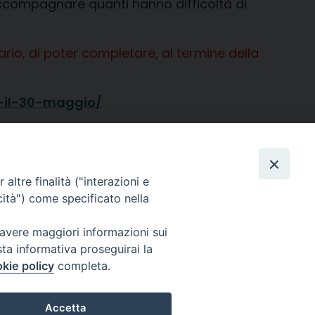
 accompagnare quanti hanno difficoltà di
rio, di poter completare, al termine della
e-il-30-maggio/
altre finalità ("interazioni e
cità") come specificato nella
o, 27 | Crema
 avere maggiori informazioni sui
e solo con permesso.
sta informativa proseguirai la
kie policy
completa.
i sono riservati.
Accetta