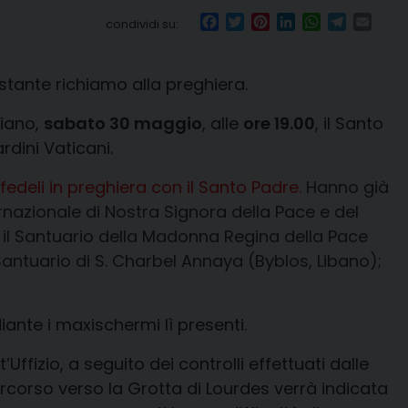
Facebook
Twitter
Pinterest
LinkedIn
WhatsApp
Telegr
Emai
condividi su:
stante richiamo alla preghiera.
riano,
sabato 30 maggio
, alle
ore 19.00
, il Santo
rdini Vaticani.
e fedeli in preghiera con il Santo Padre.
Hanno già
ternazionale di Nostra Signora della Pace e del
); il Santuario della Madonna Regina della Pace
 Santuario di S. Charbel Annaya (Byblos, Libano);
iante i maxischermi lì presenti.
ffizio, a seguito dei controlli effettuati dalle
percorso verso la Grotta di Lourdes verrà indicata