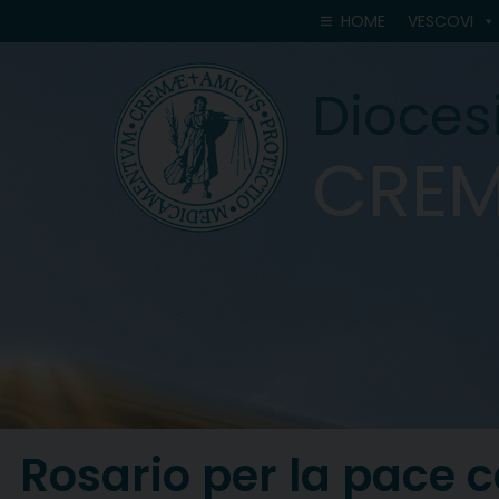
Skip
HOME
VESCOVI
to
content
Diocesi
CRE
Rosario per la pace 