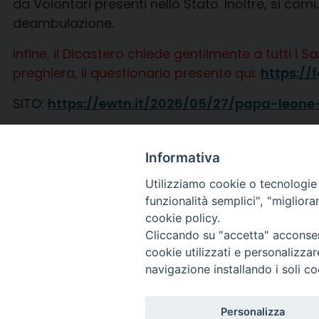
da Volontari presenti nello Stato. Inoltre, si c
deambulazione.
Infine, il Dicastero chiede gentilmente a tutti i
preghiera, il questionario presente qui:
https:/
SITO:
https://ewtn.it/2026/05/27/papa-leone
Locandina
Informativa
Utilizziamo cookie o tecnologie s
funzionalità semplici", "miglior
cookie policy.
Cliccando su "accetta" acconsent
cookie utilizzati e personalizza
navigazione installando i soli co
Personalizza