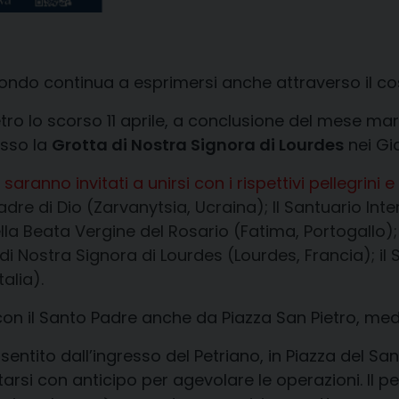
mondo continua a esprimersi anche attraverso il co
etro lo scorso 11 aprile, a conclusione del mese ma
sso la
Grotta di Nostra Signora di Lourdes
nei Gia
saranno invitati a unirsi con i rispettivi pellegrini 
Madre di Dio (Zarvanytsia, Ucraina); Il Santuario In
della Beata Vergine del Rosario (Fatima, Portogallo
di Nostra Signora di Lourdes (Lourdes, Francia); il
alia).
 con il Santo Padre anche da Piazza San Pietro, med
ntito dall’ingresso del Petriano, in Piazza del Sant’U
ntarsi con anticipo per agevolare le operazioni. Il 