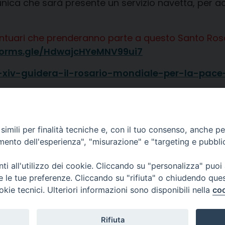
omunica che sarà presente un servizio navetta, per
 Santuari che prenderanno parte a questo Santo Rosa
/forms.gle/HdwajcHYeMNV99ui7
-xiv-guidera-il-rosario-mondiale-per-la-pac
imili per finalità tecniche e, con il tuo consenso, anche per 
amento dell'esperienza", "misurazione" e "targeting e pubbli
Diocesi di
Piazza Duom
i all'utilizzo dei cookie. Cliccando su "personalizza" puoi
CREMA
Riproduzion
re le tue preferenze. Cliccando su "rifiuta" o chiudendo que
okie tecnici. Ulteriori informazioni sono disponibili nella
coo
Tutti i diritt
Rifiuta