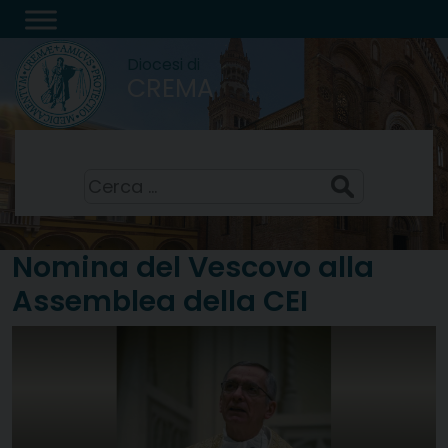
Skip
to
Diocesi di
content
CREMA
Santi Sisto II, papa, e compagni, martiri
7 Agosto 2026
Ricerca
per:
Nomina del Vescovo alla
Assemblea della CEI