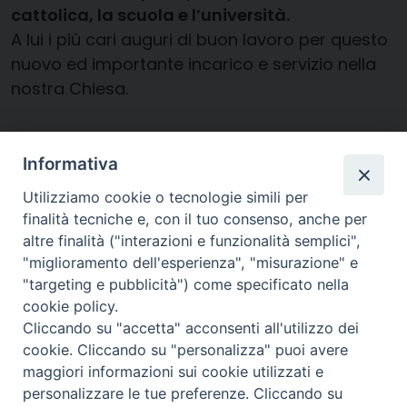
cattolica, la scuola e l’università.
A lui i più cari auguri di buon lavoro per questo
nuovo ed importante incarico e servizio nella
nostra Chiesa.
Diocesi di
Informativa
CREMA
Utilizziamo cookie o tecnologie simili per
finalità tecniche e, con il tuo consenso, anche per
altre finalità ("interazioni e funzionalità semplici",
"miglioramento dell'esperienza", "misurazione" e
"targeting e pubblicità") come specificato nella
Piazza Duomo, 27 | Crema
cookie policy.
Cliccando su "accetta" acconsenti all'utilizzo dei
Riproduzione solo con permesso.
cookie. Cliccando su "personalizza" puoi avere
Tutti i diritti sono riservati.
maggiori informazioni sui cookie utilizzati e
personalizzare le tue preferenze. Cliccando su