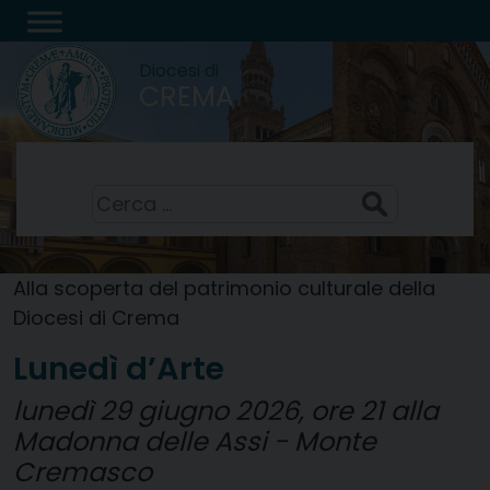
Skip
to
Diocesi di
content
CREMA
Festa della Trasfigurazione del Signore
6 Agosto 2026
Ricerca
per:
Alla scoperta del patrimonio culturale della
Diocesi di Crema
Lunedì d’Arte
lunedì 29 giugno 2026, ore 21 alla
Madonna delle Assi - Monte
Cremasco