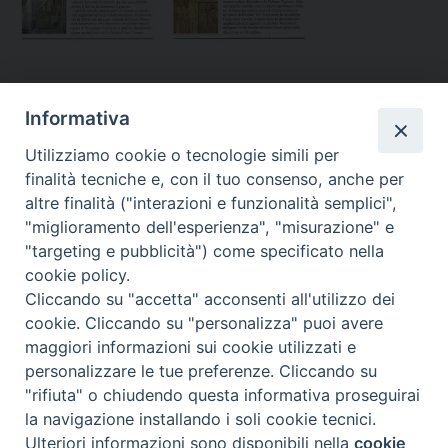
Diocesi di
Informativa
CREMA
Utilizziamo cookie o tecnologie simili per
finalità tecniche e, con il tuo consenso, anche per
altre finalità ("interazioni e funzionalità semplici",
"miglioramento dell'esperienza", "misurazione" e
"targeting e pubblicità") come specificato nella
Piazza Duomo, 27 | Crema
cookie policy.
Cliccando su "accetta" acconsenti all'utilizzo dei
Riproduzione solo con permesso.
cookie. Cliccando su "personalizza" puoi avere
Tutti i diritti sono riservati.
maggiori informazioni sui cookie utilizzati e
personalizzare le tue preferenze. Cliccando su
"rifiuta" o chiudendo questa informativa proseguirai
la navigazione installando i soli cookie tecnici.
Preferenze Cookie
powered with
Ulteriori informazioni sono disponibili nella
cookie