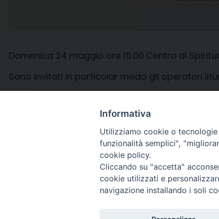
Domenica 24 maggio ore 15.00 Centro di Spiritua
Sono invitati in particolar modo gli operatori litur
L’incontro è guidato da Mons. Claudio Magnoli, li
Informativa
Utilizziamo cookie o tecnologie s
funzionalità semplici", "miglior
cookie policy.
Cliccando su "accetta" acconsent
cookie utilizzati e personalizza
navigazione installando i soli co