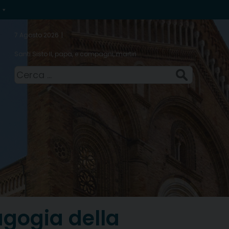
7 Agosto 2026
Santi Sisto II, papa, e compagni, martiri
Ricerca
per:
gogia della