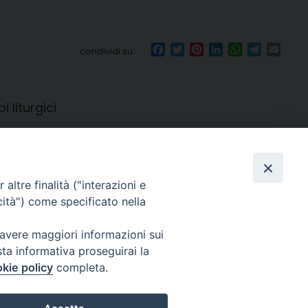
Facebook
Twitter
Pinterest
LinkedIn
WhatsApp
Telegr
Emai
condividi su:
 liturgici
altre finalità ("interazioni e
cità") come specificato nella
o, 27 | Crema
 avere maggiori informazioni sui
e solo con permesso.
sta informativa proseguirai la
kie policy
completa.
i sono riservati.