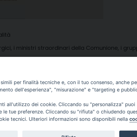
lità
gici, i ministri straordinari della Comunione, i gruppi
turgista
imili per finalità tecniche e, con il tuo consenso, anche per 
amento dell'esperienza", "misurazione" e "targeting e pubbli
Diocesi di
Piazza Duom
i all'utilizzo dei cookie. Cliccando su "personalizza" puoi
CREMA
Riproduzion
re le tue preferenze. Cliccando su "rifiuta" o chiudendo que
okie tecnici. Ulteriori informazioni sono disponibili nella
coo
Tutti i diritt