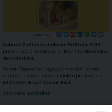
Facebook
Twitter
Pinterest
LinkedIn
WhatsApp
Telegr
Ema
condividi su:
Sabato 12 ottobre, dalle ore 15.00 alle 17.30
presso il salone del S. Luigi Incontro diocesano
dei catechisti.
Tema:
“Riportare i ragazzi a messa!”
, come
sempre in forma laboratoriale e prevede un
intervento di
don Manuel Belli
.
Scarica la
locandina