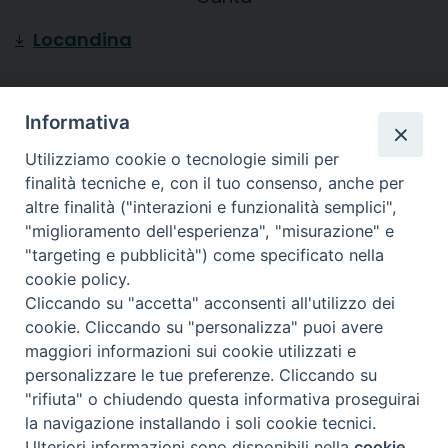
Locandina
Diocesi di
Informativa
CREMA
Utilizziamo cookie o tecnologie simili per
finalità tecniche e, con il tuo consenso, anche per
altre finalità ("interazioni e funzionalità semplici",
"miglioramento dell'esperienza", "misurazione" e
"targeting e pubblicità") come specificato nella
Piazza Duomo, 27 | Crema
cookie policy.
Cliccando su "accetta" acconsenti all'utilizzo dei
Riproduzione solo con permesso.
cookie. Cliccando su "personalizza" puoi avere
Tutti i diritti sono riservati.
maggiori informazioni sui cookie utilizzati e
personalizzare le tue preferenze. Cliccando su
"rifiuta" o chiudendo questa informativa proseguirai
la navigazione installando i soli cookie tecnici.
Preferenze Cookie
powered with
Ulteriori informazioni sono disponibili nella
cookie