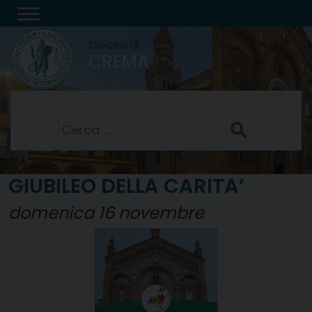
Skip
to
Diocesi di
content
CREMA
Santi Sisto II, papa, e compagni, martiri
7 Agosto 2026
Ricerca
per:
GIUBILEO DELLA CARITA’
domenica 16 novembre