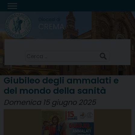
Skip
to
Diocesi di
content
CREMA
Santi Sisto II, papa, e compagni, martiri
7 Agosto 2026
Ricerca
per:
Giubileo degli ammalati e
del mondo della sanità
Domenica 15 giugno 2025