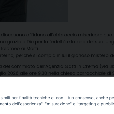
io diocesano affidano all’abbraccio misericordioso
no grazie a Dio per la fedeltà e lo zelo del suo lu
tolomeo ai Morti.
erno, perché si compia in lui il glorioso mistero de
del commiato dell’Agenzia Gatti in Crema (via Libe
glio 2026 alle ore 9.30 nella chiesa parrocchiale 
ro di Scannabue.
imili per finalità tecniche e, con il tuo consenso, anche per 
amento dell'esperienza", "misurazione" e "targeting e pubbli
Diocesi di
Piazza Duom