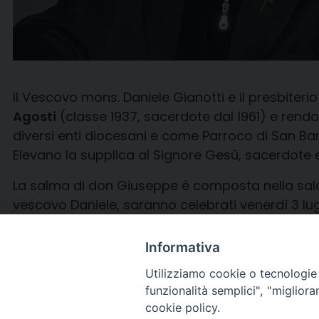
Il Vescovo mons. Daniele Gianotti e il presbiter
Agosti
(classe 1937, sacerdote dal 1961) e rendo
diversi enti diocesani e come Parroco di San Bar
Elevano la supplica al Signore Gesù, sacerdote et
La salma di don Giuseppe è composta nella sala 
vescovo Daniele, saranno celebrati venerdì 3 lu
poi tumulato nella tomba di famiglia, nel cimite
Informativa
Utilizziamo cookie o tecnologie s
funzionalità semplici", "miglior
cookie policy.