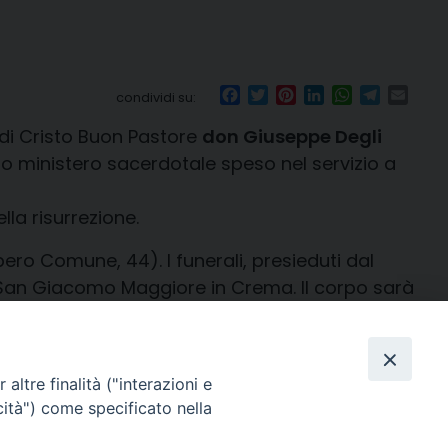
Facebook
Twitter
Pinterest
LinkedIn
WhatsApp
Telegr
Emai
condividi su:
 di Cristo Buon Pastore
don Giuseppe Degli
ngo ministero sacerdotale speso nel servizio a
lla risurrezione.
ro Comune, 44). I funerali, presieduti dal
di San Giacomo Maggiore in Crema. Il corpo sarà
altre finalità ("interazioni e
cità") come specificato nella
o, 27 | Crema