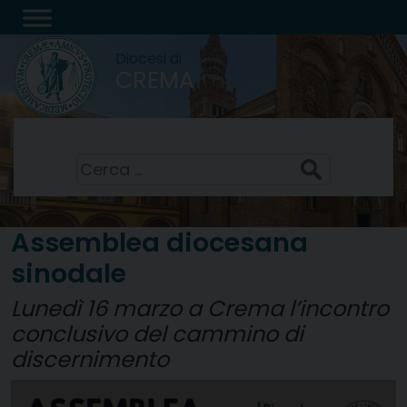
Skip
to
Diocesi di
content
CREMA
San Domenico, sacerdote
9 Agosto 2026
Ricerca
per:
Assemblea diocesana
sinodale
Lunedì 16 marzo a Crema l’incontro
conclusivo del cammino di
discernimento