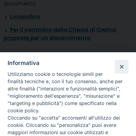
documento.
Locandina
Per il cammino della Chiesa di Crema:
proposte per un discernimento
Diocesi di
Informativa
CREMA
Utilizziamo cookie o tecnologie simili per
finalità tecniche e, con il tuo consenso, anche per
altre finalità ("interazioni e funzionalità semplici",
"miglioramento dell'esperienza", "misurazione" e
"targeting e pubblicità") come specificato nella
Piazza Duomo, 27 | Crema
cookie policy.
Cliccando su "accetta" acconsenti all'utilizzo dei
Riproduzione solo con permesso.
cookie. Cliccando su "personalizza" puoi avere
Tutti i diritti sono riservati.
maggiori informazioni sui cookie utilizzati e