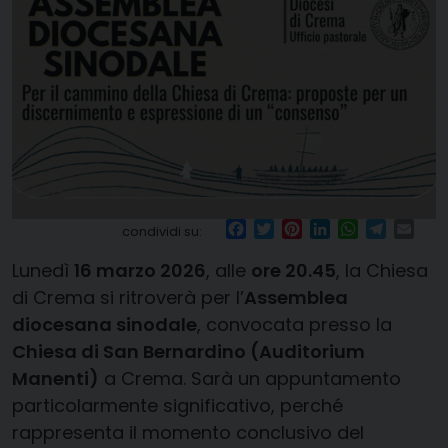
Facebook
Twitter
Pinterest
LinkedIn
WhatsApp
Telegr
Ema
condividi su:
Lunedì
16 marzo 2026
, alle
ore 20.45
, la Chiesa
di Crema si ritroverà per l’
Assemblea
diocesana sinodale
, convocata presso la
Chiesa di San Bernardino (Auditorium
Manenti)
a Crema. Sarà un appuntamento
particolarmente significativo, perché
rappresenta il momento conclusivo del