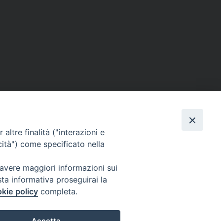
altre finalità ("interazioni e
cità") come specificato nella
o, 27 | Crema
 avere maggiori informazioni sui
e solo con permesso.
sta informativa proseguirai la
kie policy
completa.
i sono riservati.